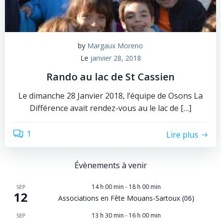
by
Margaux Moreno
Le
janvier 28, 2018
Rando au lac de St Cassien
Le dimanche 28 Janvier 2018, l’équipe de Osons La
Différence avait rendez-vous au le lac de […]
1
Lire plus
Évènements à venir
14 h 00 min
-
18 h 00 min
SEP
12
Associations en Fête Mouans-Sartoux (06)
13 h 30 min
-
16 h 00 min
SEP