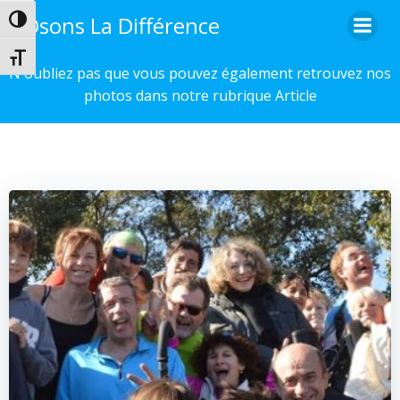
Aller
Osons La Différence
Passer en contraste élevé
au
contenu
Changer la taille de la police
N'oubliez pas que vous pouvez également retrouvez nos
photos dans notre rubrique Article