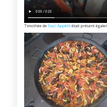
Timothée de
Socc’ Appétit
était présent égale