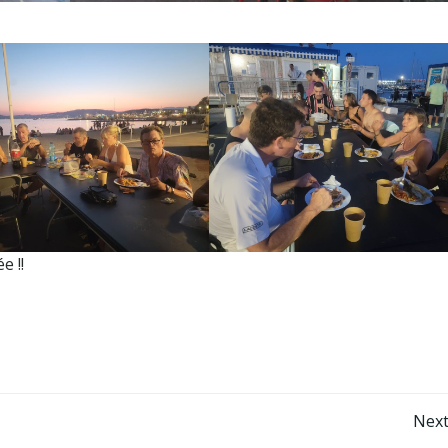
e !!
Post
Next