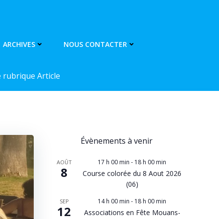
ARCHIVES
NOUS CONTACTER
rubrique Article
Évènements à venir
17 h 00 min
-
18 h 00 min
AOÛT
8
Course colorée du 8 Aout 2026
(06)
14 h 00 min
-
18 h 00 min
SEP
12
Associations en Fête Mouans-