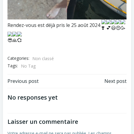
Rendez-vous est déjà pris le 25 août 2024
Categories:
Non classé
Tags:
No Tag
Post
Post
Previous post
Next post
navigation
navigation
No responses yet
Laisser un commentaire
Votre adresse e-mail ne sera pas publiée.
Les champs