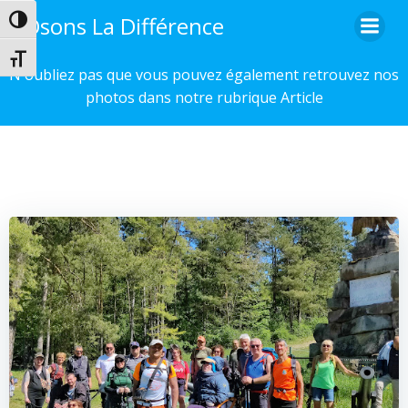
Aller
Osons La Différence
Passer en contraste élevé
au
contenu
Changer la taille de la police
N'oubliez pas que vous pouvez également retrouvez nos
photos dans notre rubrique Article