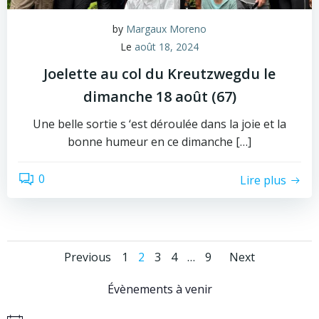
by
Margaux Moreno
Le
août 18, 2024
Joelette au col du Kreutzwegdu le
dimanche 18 août (67)
Une belle sortie s ‘est déroulée dans la joie et la
bonne humeur en ce dimanche […]
0
Lire plus
Posts
Posts
Posts
Page
Page
Page
Page
Page
Previous
1
2
3
4
…
9
Next
navigation
navigation
naviga
Évènements à venir