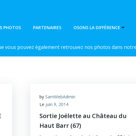
S PHOTOS
PARTENAIRES
OSONS LA DIFFÉRENCE
ue vous pouvez également retrouvez nos photos dans notre 
by
SamWebAdmin
Le
juin 9, 2014
E
Sortie Joëlette au Château du
Haut Barr (67)