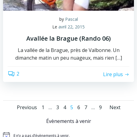
by
Pascal
Le
avril 22, 2015
Avallée la Brague (Rando 06)
La vallée de la Brague, près de Valbonne. Un
dimanche matin un peu nuageux, mais rien […]
2
Lire plus
Posts
Posts
Post
Page
Page
Page
Page
Page
Page
Page
Previous
1
…
3
4
5
6
7
…
9
Next
navigation
navigation
navi
Évènements à venir
Il n’y a pas d’évènements à venir.