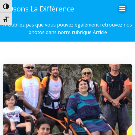
Aller
Osons La Différence
Passer en contraste élevé
au
contenu
Changer la taille de la police
N'oubliez pas que vous pouvez également retrouvez nos
photos dans notre rubrique Article