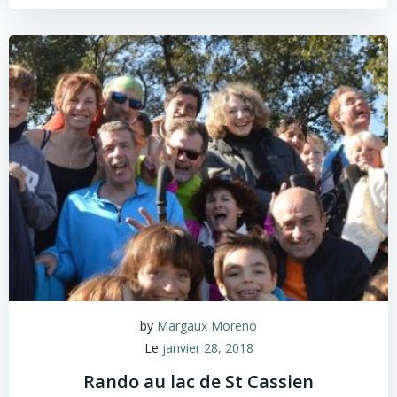
by
Margaux Moreno
Le
janvier 28, 2018
Rando au lac de St Cassien